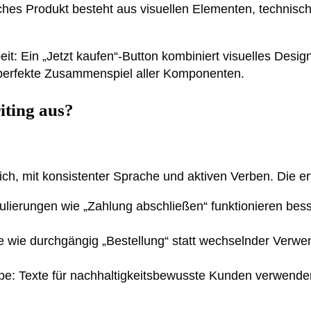
isches Produkt besteht aus visuellen Elementen, technis
t: Ein „Jetzt kaufen“-Button kombiniert visuelles Desig
s perfekte Zusammenspiel aller Komponenten.
ting aus?
ch, mit konsistenter Sprache und aktiven Verben. Die erf
ulierungen wie „Zahlung abschließen“ funktionieren besse
ffe wie durchgängig „Bestellung“ statt wechselnder Verwe
e: Texte für nachhaltigkeitsbewusste Kunden verwenden a