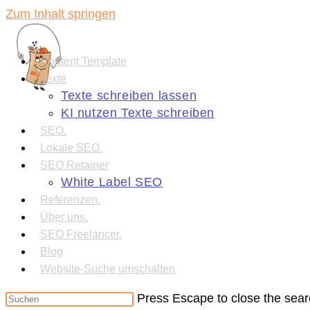
Zum Inhalt springen
Content Template
Texte
Texte schreiben lassen
KI nutzen Texte schreiben
SEO.
Lokale SEO.
SEO Retainer
White Label SEO
Referenzen.
Über uns.
SEO Freelancer.
Blog
Website-Suche umschalten
Press Escape to close the sear