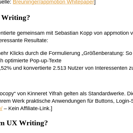
uelle:
Breuninger/appmotion Whitepaper
]
X Writing?
mentierte gemeinsam mit Sebastian Kopp von appmotion 
eressante Resultate:
ehr Klicks durch die Formulierung „Größenberatung: So 
 optimierte Pop-up-Texte
3,52% und konvertierte 2.513 Nutzer von Interessenten
copy“ von Kinneret Yifrah gelten als Standardwerke. Die
 ihrem Werk praktische Anwendungen für Buttons, Login-
/
– Kein Affiliate-Link.]
eim UX Writing?