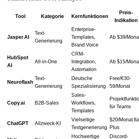
Preis-
Tool
Kategorie
Kernfunktionen
Indikation
Enterprise-
Text-
Jasper AI
Templates,
Ab $39/Mona
Generierung
Brand Voice
CRM-
HubSpot
All-in-One
Integration,
Ab $15/Mona
AI
Automation
Text-
Deutsche
Free/€30-
Neuroflash
Generierung
Spezialisierung
59/Monat
Sales-
Projektfunkti
Copy.ai
B2B-Sales
Workflows,
für Teams
Templates
Vielseitige
$20/Monat fü
ChatGPT
Allzweck-KI
Textgenerierung
Plus
Hochwertige
Discord-